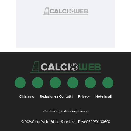
Chi siamo
Redazione e Contatti
Privacy
Note legali
Cambia impostazioni privacy
© 2026
CalcioWeb
- Editore Socedit srl - P.iva/CF 02901400800