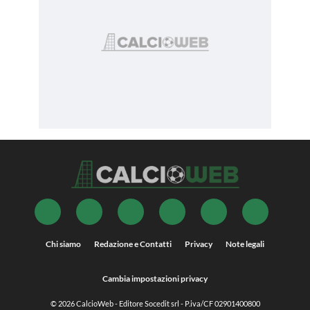
Chi siamo
Redazione e Contatti
Privacy
Note legali
Cambia impostazioni privacy
© 2026
CalcioWeb
- Editore Socedit srl - P.iva/CF 02901400800