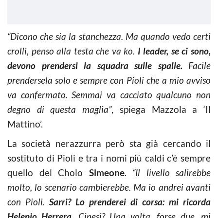
“Dicono che sia la stanchezza. Ma quando vedo certi
crolli, penso alla testa che va ko.
I leader, se ci sono,
devono prendersi la squadra sulle spalle.
Facile
prendersela solo e sempre con Pioli che a mio avviso
va confermato. Semmai va cacciato qualcuno non
degno di questa maglia”
, spiega Mazzola a ‘Il
Mattino’.
La società nerazzurra però sta già cercando il
sostituto di Pioli e tra i nomi più caldi c’è sempre
quello del Cholo
Simeone
.
“Il livello salirebbe
molto, lo scenario cambierebbe. Ma io andrei avanti
con Pioli.
Sarri? Lo prenderei di corsa: mi ricorda
Helenio Herrera.
Cinesi? Una volta, forse due, mi