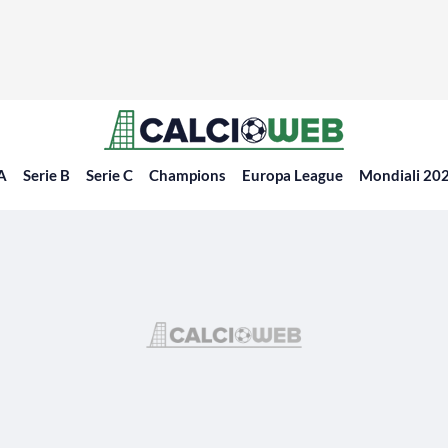
 A
Serie B
Serie C
Champions
Europa League
Mondiali 20