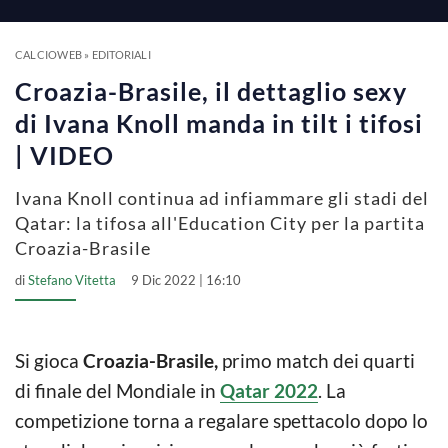
a
y
CALCIOWEB
»
EDITORIALI
Croazia-Brasile, il dettaglio sexy
V
di Ivana Knoll manda in tilt i tifosi
| VIDEO
i
Ivana Knoll continua ad infiammare gli stadi del
Qatar: la tifosa all'Education City per la partita
d
Croazia-Brasile
di
Stefano Vitetta
9 Dic 2022 | 16:10
e
o
Si gioca
Croazia-Brasile,
primo match dei quarti
di finale del Mondiale in
Qatar 2022
. La
competizione torna a regalare spettacolo dopo lo