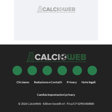
Chi siamo
Redazione e Contatti
Privacy
Note legali
Cambia impostazioni privacy
© 2026
CalcioWeb
- Editore Socedit srl - P.iva/CF 02901400800