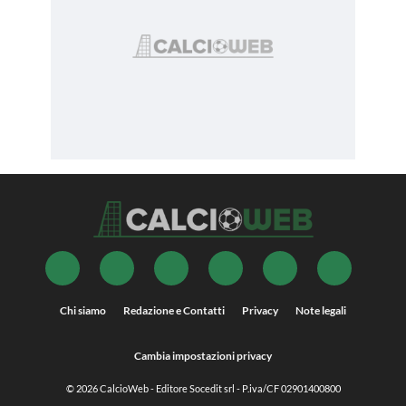
Chi siamo
Redazione e Contatti
Privacy
Note legali
Cambia impostazioni privacy
© 2026
CalcioWeb
- Editore Socedit srl - P.iva/CF 02901400800