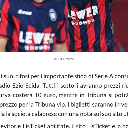
AFP/LaPresse
i suoi tifosi per l’importante sfida di Serie A con
adio Ezio Scida. Tutti i settori avranno prezzi r
urva costerà 10 euro, mentre in Tribuna si pot
prezzo per la Tribuna vip. I biglietti saranno in
ia la società calabrese con una nota sul suo sito uf
cevitorie LisTicket abilitate, il sito LisTicket e, a 