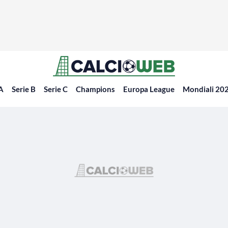
 A
Serie B
Serie C
Champions
Europa League
Mondiali 20