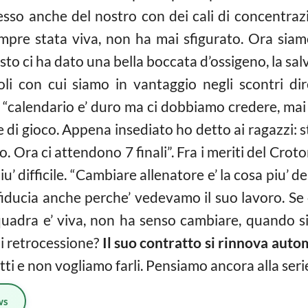
sso anche del nostro con dei cali di concentrazi
mpre stata viva, non ha mai sfigurato. Ora siamo 
to ci ha dato una bella boccata d’ossigeno, la sal
li con cui siamo in vantaggio negli scontri dir
l “calendario e’ duro ma ci dobbiamo credere, mai
di gioco. Appena insediato ho detto ai ragazzi: st
. Ora ci attendono 7 finali”. Fra i meriti del Cro
 difficile. “Cambiare allenatore e’ la cosa piu’ d
fiducia anche perche’ vedevamo il suo lavoro. Se c
quadra e’ viva, non ha senso cambiare, quando si
i retrocessione?
Il suo contratto si rinnova aut
tti e non vogliamo farli. Pensiamo ancora alla seri
ws