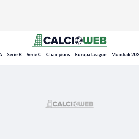
 A
Serie B
Serie C
Champions
Europa League
Mondiali 20