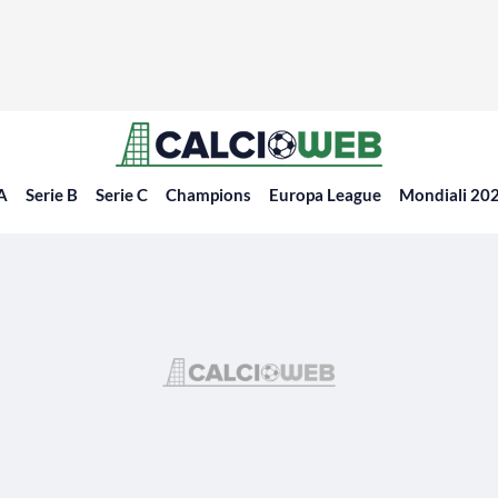
 A
Serie B
Serie C
Champions
Europa League
Mondiali 20