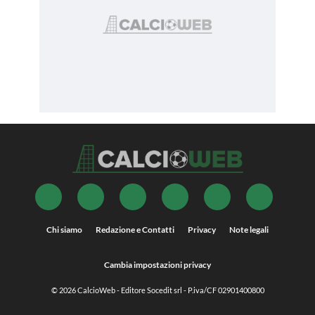
Chi siamo
Redazione e Contatti
Privacy
Note legali
Cambia impostazioni privacy
© 2026
CalcioWeb
- Editore Socedit srl - P.iva/CF 02901400800