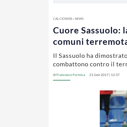
CALCIOWEB
»
NEWS
Cuore Sassuolo: l
comuni terremota
Il Sassuolo ha dimostrato
combattono contro il ter
di
Francesco Formica
21 Gen 2017 | 12:37