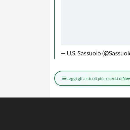
— U.S. Sassuolo (@Sassuo
Leggi gli articoli più recenti di
Ne