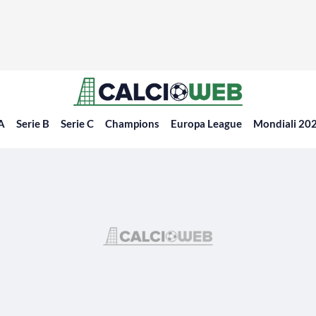
 A
Serie B
Serie C
Champions
Europa League
Mondiali 20