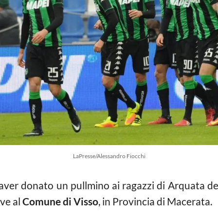
LaPresse/Alessandro Fiocchi
ver donato un pullmino ai ragazzi di Arquata del
eve al
Comune di Visso
, in Provincia di Macerata.