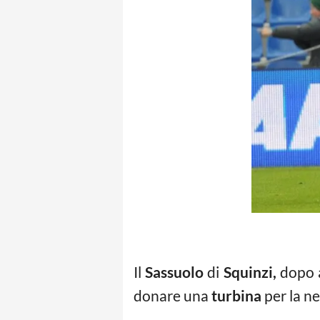
Il
Sassuolo
di
Squinzi,
dopo a
donare una
turbina
per la n