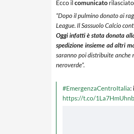
Ecco il
comunicato
rilasciat
“Dopo il pulmino donato ai ragaz
League.
Il Sassuolo Calcio con
Oggi infatti
è stata donata all
spedizione insieme ad altri m
saranno poi distribuite anche ne
neroverde”.
#EmergenzaCentroItalia
: 
https://t.co/1La7HmUhn