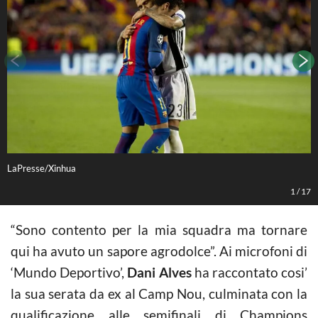
LaPresse/Xinhua
L
1
/
17
“Sono contento per la mia squadra ma tornare
qui ha avuto un sapore agrodolce”. Ai microfoni di
‘Mundo Deportivo’,
Dani Alves
ha raccontato cosi’
la sua serata da ex al Camp Nou, culminata con la
qualificazione alle semifinali di Champions