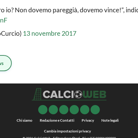
ro io? Non dovemo pareggià, dovemo vince!”, indi
wnF
oCurcio)
13 novembre 2017
ws
Chi siamo
Redazione e Contatti
Privacy
Note legali
Cambia impostazioni privacy