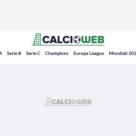
 A
Serie B
Serie C
Champions
Europa League
Mondiali 20