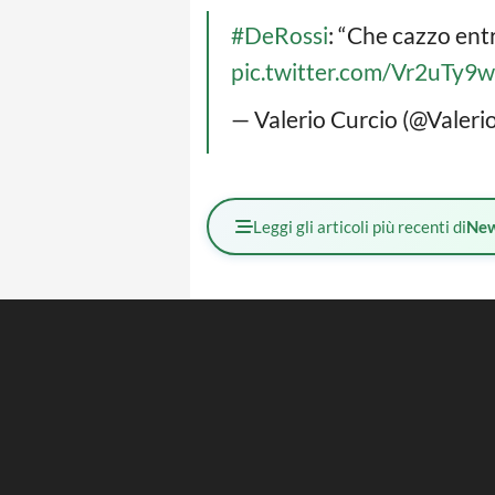
#DeRossi
: “Che cazzo ent
pic.twitter.com/Vr2uTy9
— Valerio Curcio (@Valeri
Leggi gli articoli più recenti di
Ne