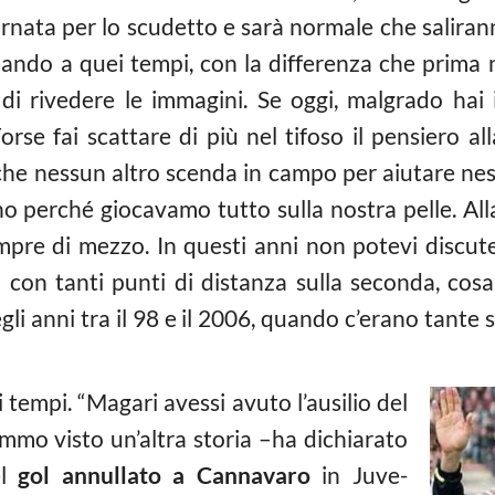
iornata per lo scudetto e sarà normale che saliran
ando a quei tempi, con la differenza che prima
i rivedere le immagini. Se oggi, malgrado hai il 
se fai scattare di più nel tifoso il pensiero al
o che nessun altro scenda in campo per aiutare 
o perché giocavamo tutto sulla nostra pelle. Alla
mpre di mezzo. In questi anni non potevi discut
i con tanti punti di distanza sulla seconda, cosa
egli anni tra il 98 e il 2006, quando c’erano tant
oi tempi. “Magari avessi avuto l’ausilio del
emmo visto un’altra storia –ha dichiarato
el
gol annullato a Cannavaro
in Juve-