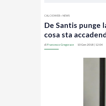
CALCIOWEB
»
NEWS
De Santis punge l
cosa sta accaden
di
Francesco Gregorace
10 Gen 2018 | 12:04