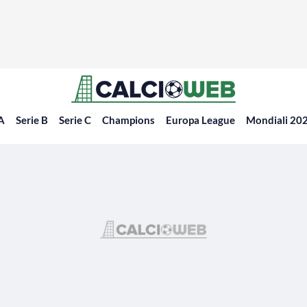
 A
Serie B
Serie C
Champions
Europa League
Mondiali 20