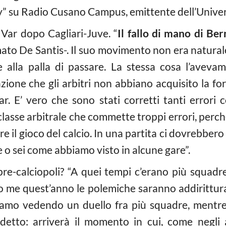
” su Radio Cusano Campus, emittente dell’Univer
 Var dopo Cagliari-Juve. “
Il fallo di mano di Be
ato De Santis-. Il suo movimento non era natural
alla palla di passare. La stessa cosa l’avevamo
ione che gli arbitri non abbiano acquisito la for
var. E’ vero che sono stati corretti tanti error
classe arbitrale che commette troppi errori, perc
ire il gioco del calcio. In una partita ci dovrebbe
e o sei come abbiamo visto in alcune gare”.
pre-calciopoli? “A quei tempi c’erano più squadr
o me quest’anno le polemiche saranno addirittura
iamo vedendo un duello fra più squadre, mentre
 detto: arriverà il momento in cui, come negli