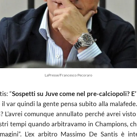
LaPresse/Francesco Pecoraro
is: “
Sospetti su Juve come nel pre-calciopoli? E
il var quindi la gente pensa subito alla malafede. 
 L’avrei comunque annullato perché avrei visto 
nostri tempi quando arbitravamo in Champions, c
agini”. L’ex arbitro Massimo De Santis è inte