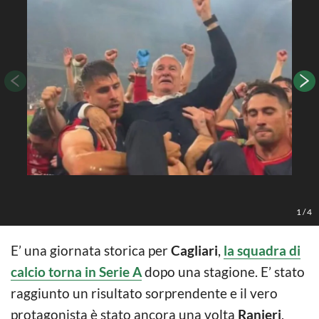
F
1
/
4
E’ una giornata storica per
Cagliari
,
la squadra di
calcio torna in Serie A
dopo una stagione. E’ stato
raggiunto un risultato sorprendente e il vero
protagonista è stato ancora una volta
Ranieri
,