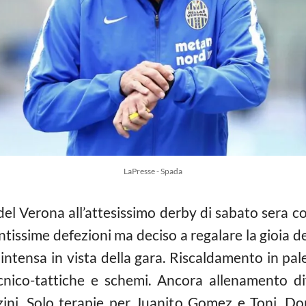
LaPresse - Spada
el Verona all’attesissimo derby di sabato sera co
ntissime defezioni ma deciso a regalare la gioia del
intensa in vista della gara. Riscaldamento in pal
cnico-tattiche e schemi. Ancora allenamento dif
zzini. Solo terapie per Juanito Gomez e Toni. 