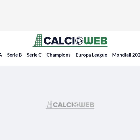
 A
Serie B
Serie C
Champions
Europa League
Mondiali 20