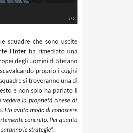
LaPresse/Spada
1
/
9
ue squadre che sono uscite
te l’
Inter
ha rimediato una
opei degli uomini di Stefano
scavalcando proprio i cugini
 squadre si troveranno una di
sto e non solo ha parlato il
n vedere la proprietà cinese di
to. Ho avuto modo di conoscere
fortemente concreto. Per quanto
 saranno le strategie”.