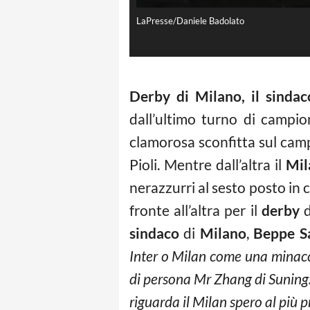
LaPresse/Daniele Badolato
Derby di Milano, il sindac
dall’ultimo turno di campi
clamorosa sconfitta sul cam
Pioli. Mentre dall’altra il
Mil
nerazzurri al sesto posto in
fronte all’altra per il
derby
d
sindaco
di
Milano
,
Beppe S
Inter o Milan come una minacc
di persona Mr Zhang di Suning:
riguarda il Milan spero al più 