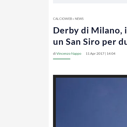
CALCIOWEB
»
NEWS
Derby di Milano, i
un San Siro per d
di
Vincenzo Nappo
11 Apr 2017 | 14:04