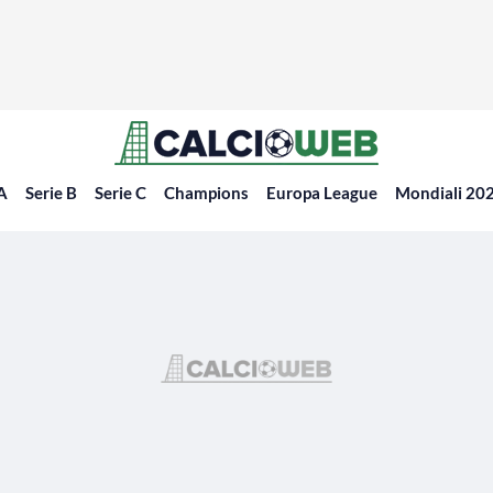
 A
Serie B
Serie C
Champions
Europa League
Mondiali 20