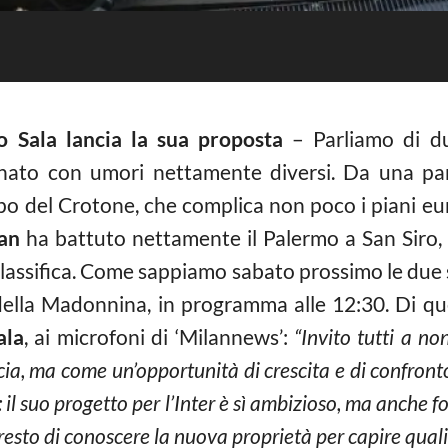
o Sala lancia la sua proposta
– Parliamo di d
onato con umori nettamente diversi. Da una par
po del Crotone, che complica non poco i piani eur
an
ha battuto nettamente il Palermo a San Siro, 
 classifica. Come sappiamo sabato prossimo le due
ella Madonnina, in programma alle 12:30. Di que
ala
, ai microfoni di ‘Milannews’:
“Invito tutti a no
ia, ma come un’opportunità di crescita e di confron
 il suo progetto per l’Inter è sì ambizioso, ma anche 
presto di conoscere la nuova proprietà per capire quali