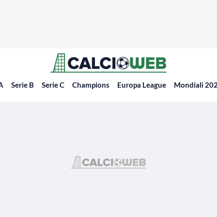
 A
Serie B
Serie C
Champions
Europa League
Mondiali 20