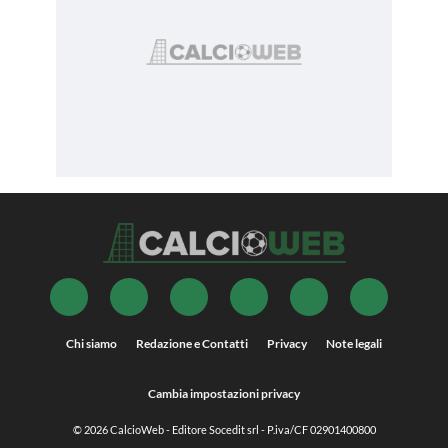
Chi siamo
Redazione e Contatti
Privacy
Note legali
Cambia impostazioni privacy
© 2026
CalcioWeb
- Editore Socedit srl - P.iva/CF 02901400800