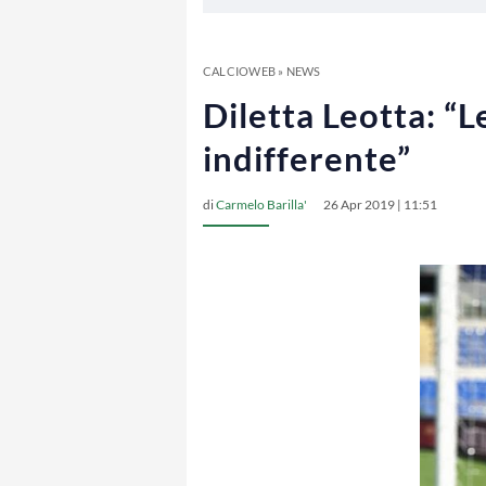
CALCIOWEB
»
NEWS
Diletta Leotta: “L
indifferente”
di
Carmelo Barilla'
26 Apr 2019 | 11:51