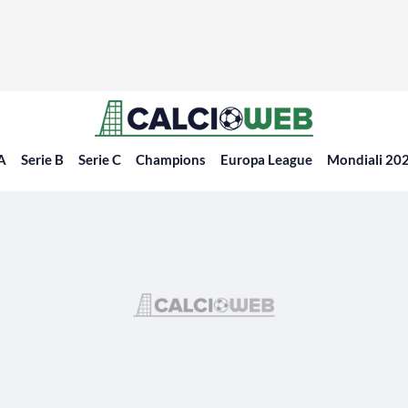
 A
Serie B
Serie C
Champions
Europa League
Mondiali 20