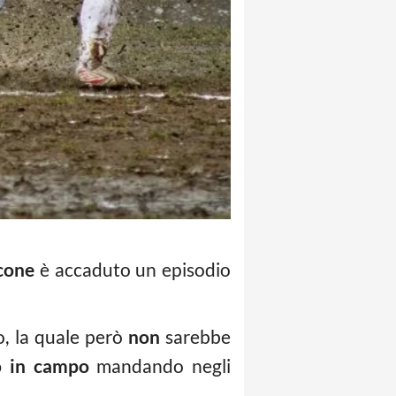
cone
è accaduto un episodio
, la quale però
non
sarebbe
o in campo
mandando negli