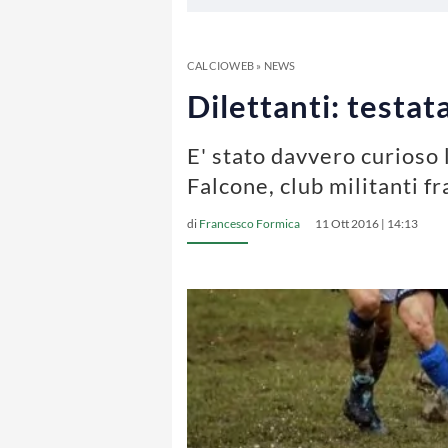
CALCIOWEB
»
NEWS
Dilettanti: testat
E' stato davvero curioso 
Falcone, club militanti fra
di
Francesco Formica
11 Ott 2016 | 14:13