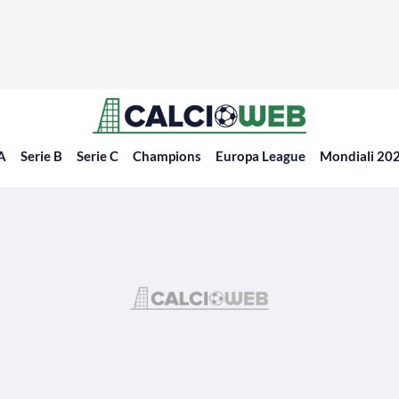
 A
Serie B
Serie C
Champions
Europa League
Mondiali 20