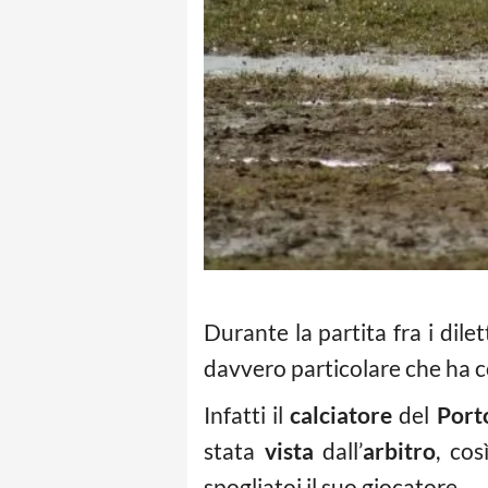
Durante la partita fra i dilet
davvero particolare che ha co
Infatti il
calciatore
del
Port
stata
vista
dall’
arbitro
, cos
spogliatoi il suo giocatore.