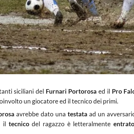
tanti siciliani del
Furnari Portorosa
ed il
Pro Fal
involto un giocatore ed il tecnico dei primi.
orosa
avrebbe dato una
testata
ad un avversario
ì il
tecnico
del ragazzo è letteralmente
entrat