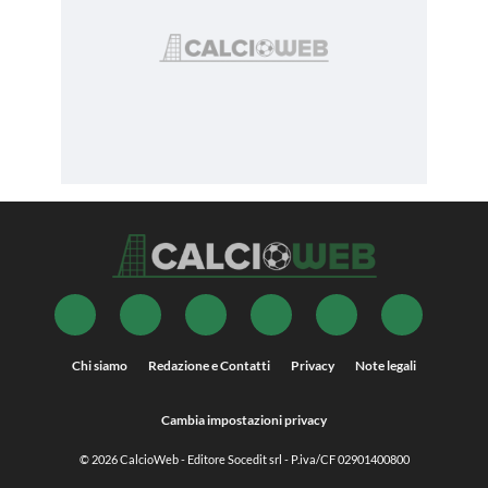
Chi siamo
Redazione e Contatti
Privacy
Note legali
Cambia impostazioni privacy
© 2026
CalcioWeb
- Editore Socedit srl - P.iva/CF 02901400800