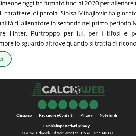
meone oggi ha firmato fino al 2020 per allenare (
rattere, di parola. Sinisa Mihajlovic ha giocato n
ualità di allenatore in seconda nel primo periodo
re l’Inter. Purtroppo per lui, per i tifosi e per
pre lo sguardo altrove quando si tratta di riconos
ws
Chi siamo
Redazione e Contatti
Privacy
Note legali
Cambia impostazioni privacy
© 2026
CalcioWeb
- Editore Socedit srl - P.iva/CF 02901400800