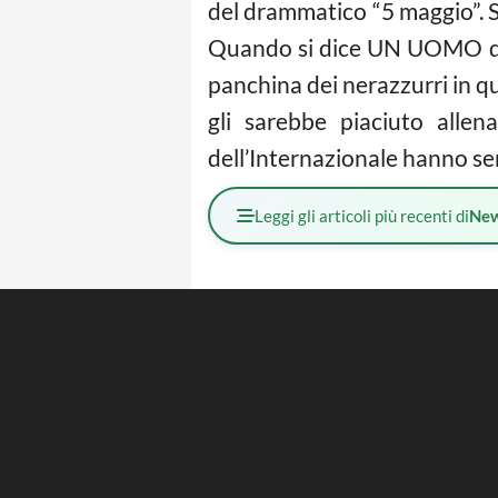
del drammatico “5 maggio”. Si
Quando si dice UN UOMO di ca
panchina dei nerazzurri in q
gli sarebbe piaciuto allena
dell’Internazionale hanno sem
Leggi gli articoli più recenti di
Ne