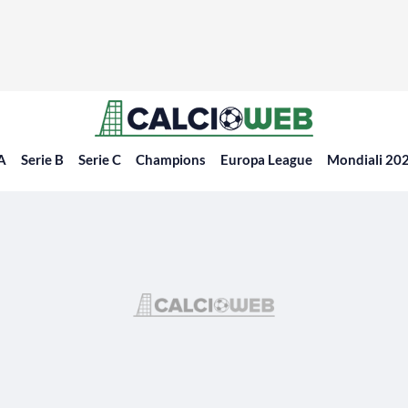
 A
Serie B
Serie C
Champions
Europa League
Mondiali 20