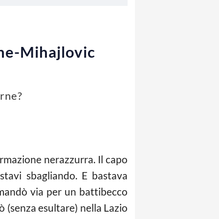
one-Mihajlovic
arne?
ormazione nerazzurra. Il capo
 stavi sbagliando. E bastava
 mandò via per un battibecco
 (senza esultare) nella Lazio