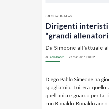
CALCIOWEB
»
NEWS
Dirigenti interis
“grandi allenatori
Da Simeone all'attuale a
di
Paolo Bocchi
25 Mar 2015 | 10:32
Diego Pablo Simeone ha gioca
spogliatoio. Lui era quello
quell’unico sguardo per far
con Ronaldo. Ronaldo andò po