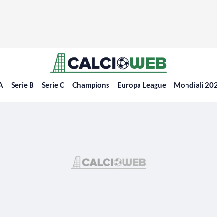
 A
Serie B
Serie C
Champions
Europa League
Mondiali 20