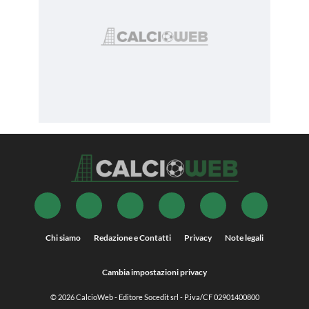
Chi siamo
Redazione e Contatti
Privacy
Note legali
Cambia impostazioni privacy
© 2026
CalcioWeb
- Editore Socedit srl - P.iva/CF 02901400800