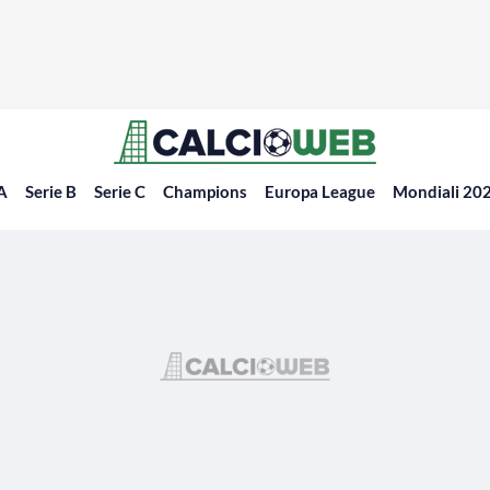
 A
Serie B
Serie C
Champions
Europa League
Mondiali 20