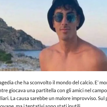
gedia che ha sconvolto il mondo del calcio. E’ m
ntre giocava una partitella con gli amici nel campo
gliari. La causa sarebbe un malore improvviso. Sul
vane, ma i tentativi sono stati inutili.