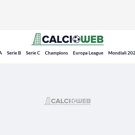
 A
Serie B
Serie C
Champions
Europa League
Mondiali 20