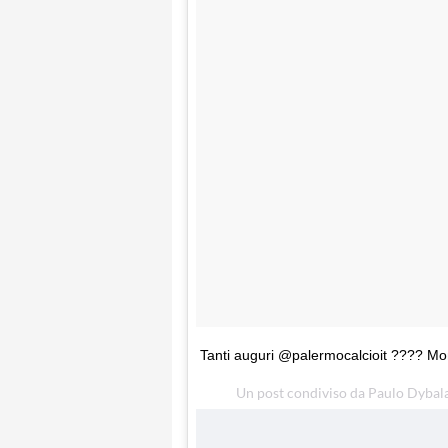
Tanti auguri @palermocalcioit ???? Mome
Un post condiviso da Paulo Dybala