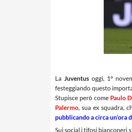
La
Juventus
oggi, 1° novem
festeggiando questo importan
Stupisce però come
Paulo D
Palermo
, sua ex squadra, 
pubblicando a circa un’ora di
Sui social i tifosi bianconeri