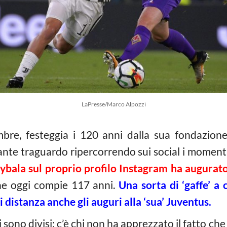
LaPresse/Marco Alpozzi
bre, festeggia i 120 anni dalla sua fondazione
te traguardo ripercorrendo sui social i momenti cr
ybala sul proprio profilo Instagram ha augura
che oggi compie 117 anni.
Una sorta di ‘gaffe’ a 
 distanza anche gli auguri alla ‘sua’ Juventus.
 si sono divisi: c’è chi non ha apprezzato il fatto ch