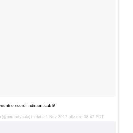
nti e ricordi indimenticabili!
 (@paulodybala) in data:
1 Nov 2017 alle ore 08:47 PDT