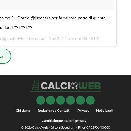
simo ? . Grazie @juventus per farmi fare parte di questa
juventus ?????????
 (@paulodybala) in data:
1 Nov 2017 alle ore 09:49 PDT
ws
Chi siamo
Redazione e Contatti
Privacy
Note legali
Cambia impostazioni privacy
© 2026
CalcioWeb
- Editore Socedit srl - P.iva/CF 02901400800