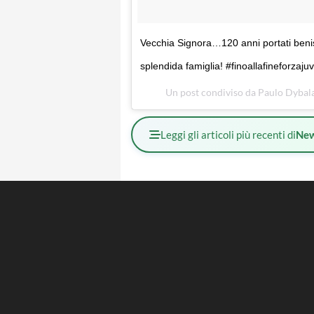
Vecchia Signora…120 anni portati benis
splendida famiglia! #finoallafineforza
Un post condiviso da Paulo Dybala
Leggi gli articoli più recenti di
Ne