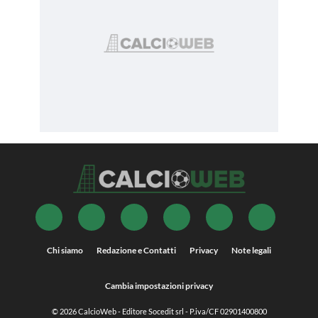
Chi siamo
Redazione e Contatti
Privacy
Note legali
Cambia impostazioni privacy
© 2026
CalcioWeb
- Editore Socedit srl - P.iva/CF 02901400800