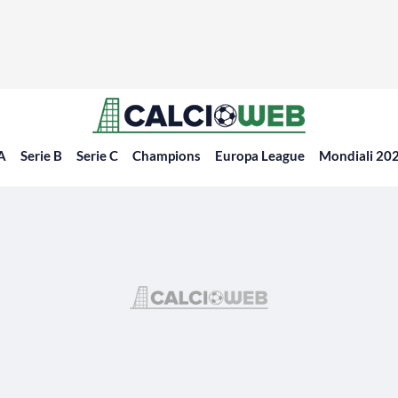
 A
Serie B
Serie C
Champions
Europa League
Mondiali 20