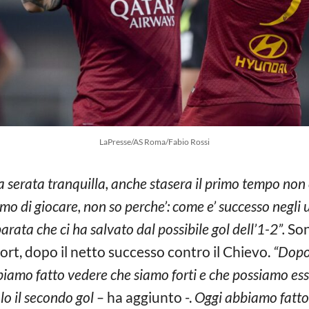
LaPresse/AS Roma/Fabio Rossi
una serata tranquilla, anche stasera il primo tempo non e
mo di giocare, non so perche’: come e’ successo negli 
ata che ci ha salvato dal possibile gol dell’1-2”.
Son
port, dopo il netto successo contro il Chievo.
“Dopo 
abbiamo fatto vedere che siamo forti e che possiamo e
lo il secondo gol –
ha aggiunto -.
Oggi abbiamo fatto i