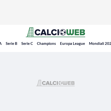
 A
Serie B
Serie C
Champions
Europa League
Mondiali 20