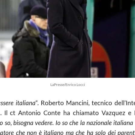
LaPresse/Enrico Locci
ssere italiana
“. Roberto Mancini, tecnico dell’In
di. Il ct Antonio Conte ha chiamato Vazquez e
o so, bisogna vedere. Io so che la nazionale italiana
atore che non è italiano ma che ha solo dei parent