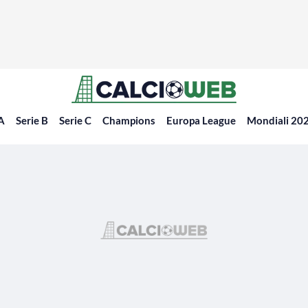
 A
Serie B
Serie C
Champions
Europa League
Mondiali 20