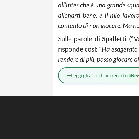
all’Inter che è una grande squa
allenarti bene, è il mio lavo
contento di non giocare. Ma no
Sulle parole di
Spalletti
(“Va
risponde così: “
Ha esagerato u
rendere di più, posso giocare di
Leggi gli articoli più recenti di
Ne