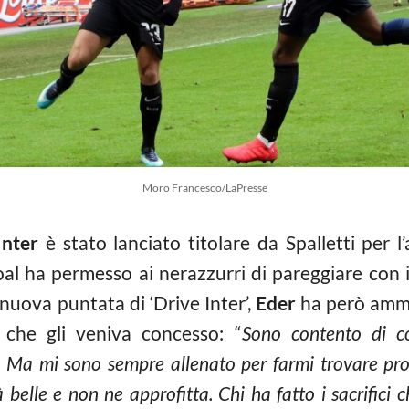
Moro Francesco/LaPresse
Inter
è stato lanciato titolare da Spalletti per 
al ha permesso ai nerazzurri di pareggiare con i
nuova puntata di ‘Drive Inter’,
Eder
ha però amme
 che gli veniva concesso: “
Sono contento di c
le. Ma mi sono sempre allenato per farmi trovare pr
belle e non ne approfitta. Chi ha fatto i sacrifici c