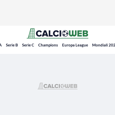
 A
Serie B
Serie C
Champions
Europa League
Mondiali 20