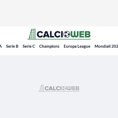
 A
Serie B
Serie C
Champions
Europa League
Mondiali 20