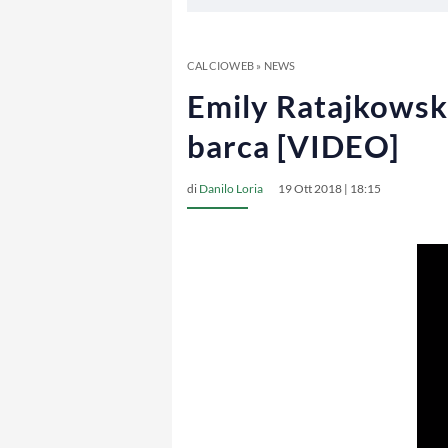
CALCIOWEB
»
NEWS
Emily Ratajkowski:
barca [VIDEO]
di
Danilo Loria
19 Ott 2018 | 18:15