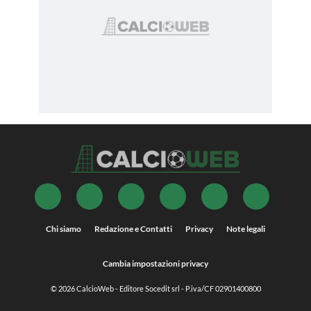
Chi siamo
Redazione e Contatti
Privacy
Note legali
Cambia impostazioni privacy
© 2026
CalcioWeb
- Editore Socedit srl - P.iva/CF 02901400800