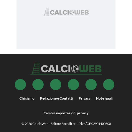
Chi siamo
Redazione e Contatti
Privacy
Note legali
Cambia impostazioni privacy
© 2026
CalcioWeb
- Editore Socedit srl - P.iva/CF 02901400800