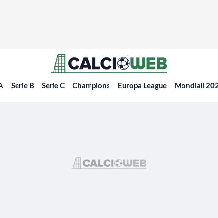
 A
Serie B
Serie C
Champions
Europa League
Mondiali 20