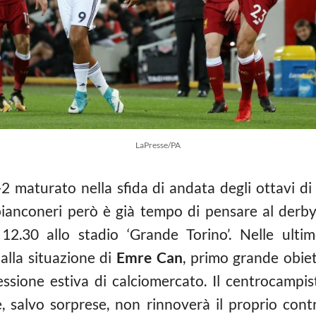
LaPresse/PA
2 maturato nella sfida di andata degli ottavi d
bianconeri però è già tempo di pensare al derby 
2.30 allo stadio ‘Grande Torino’. Nelle ulti
alla situazione di
Emre Can
, primo grande obiet
essione estiva di calciomercato. Il centrocampi
e, salvo sorprese, non rinnoverà il proprio contr