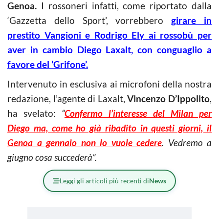
Genoa.
I rossoneri infatti, come riportato dalla
‘Gazzetta dello Sport’, vorrebbero
girare in
prestito Vangioni e Rodrigo Ely ai rossobù per
aver in cambio Diego Laxalt, con conguaglio a
favore del ‘Grifone’.
Intervenuto in esclusiva ai microfoni della nostra
redazione, l’agente di Laxalt,
Vincenzo D’Ippolito
,
ha svelato:
“
Confermo l’interesse del Milan per
Diego ma, come ho già ribadito in questi giorni, il
Genoa a gennaio non lo vuole cedere
. Vedremo a
giugno cosa succederà”.
Leggi gli articoli più recenti di
News