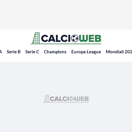
 A
Serie B
Serie C
Champions
Europa League
Mondiali 20