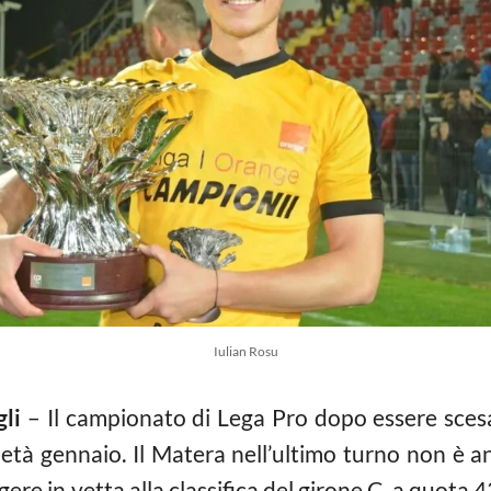
Iulian Rosu
gli
– Il campionato di Lega Pro dopo essere sces
metà gennaio. Il Matera nell’ultimo turno non è an
re in vetta alla classifica del girone C a quota 4