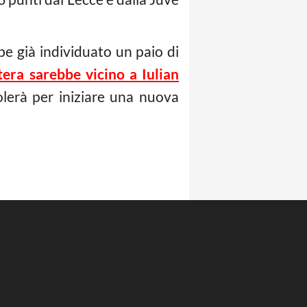
be già individuato un paio di
tera sarebbe vicino a Iulian
colerà per iniziare una nuova