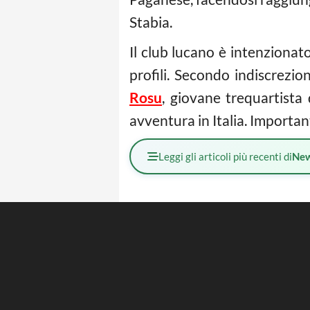
Stabia.
Il club lucano è intenzionat
profili. Secondo indiscrezio
Rosu
, giovane trequartista 
avventura in Italia. Importan
Leggi gli articoli più recenti di
Ne