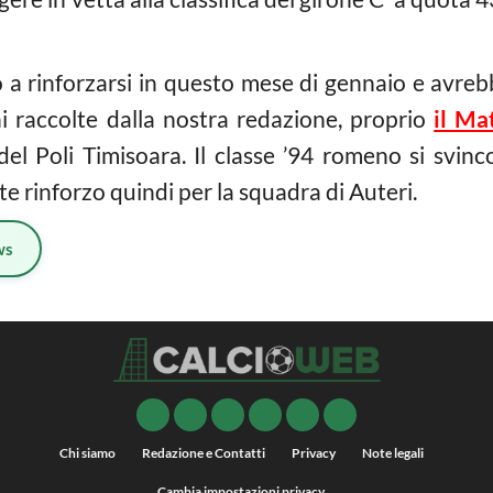
o a rinforzarsi in questo mese di gennaio e avreb
ni raccolte dalla nostra redazione, proprio
il Ma
del Poli Timisoara. Il classe ’94 romeno si svin
te rinforzo quindi per la squadra di Auteri.
ws
Chi siamo
Redazione e Contatti
Privacy
Note legali
Cambia impostazioni privacy