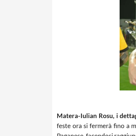
Matera-Iulian Rosu, i detta
feste ora si fermerà fino a 
Paganese, facendosi raggiunge