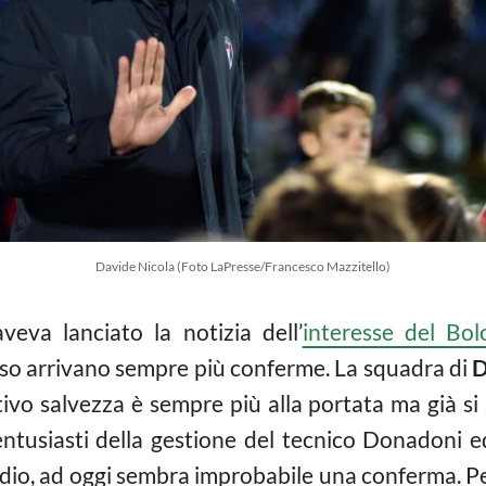
Davide Nicola (Foto LaPresse/Francesco Mazzitello)
veva lanciato la notizia dell’
interesse del Bo
sso arrivano sempre più conferme. La squadra di
D
ttivo salvezza è sempre più alla portata ma già s
 entusiasti della gestione del tecnico Donadoni 
ddio, ad oggi sembra improbabile una conferma. P