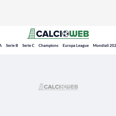
 A
Serie B
Serie C
Champions
Europa League
Mondiali 20