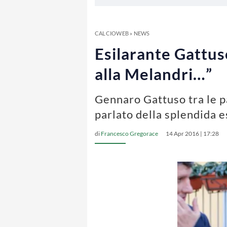
CALCIOWEB
»
NEWS
Esilarante Gattus
alla Melandri…”
Gennaro Gattuso tra le p
parlato della splendida 
di
Francesco Gregorace
14 Apr 2016 | 17:28