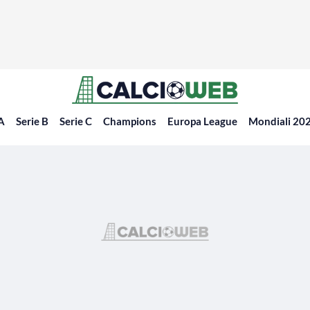
 A
Serie B
Serie C
Champions
Europa League
Mondiali 20