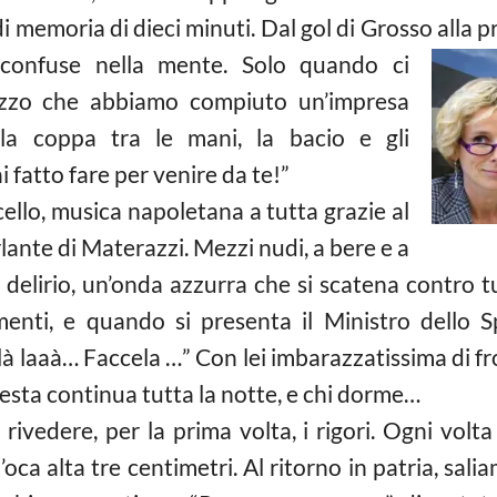
i memoria di dieci minuti. Dal gol di Grosso alla
confuse nella mente. Solo quando ci
izzo che abbiamo compiuto un’impresa
 la coppa tra le mani, la bacio e gli
 fatto fare per venire da te!”
ello, musica napoletana a tutta grazie al
lante di Materazzi. Mezzi nudi, a bere e a
delirio, un’onda azzurra che si scatena contro tu
imenti, e quando si presenta il Ministro dello 
là laaà… Faccela …” Con lei imbarazzatissima di fr
festa continua tutta la notte, e chi dorme…
ivedere, per la prima volta, i rigori. Ogni volta 
d’oca alta tre centimetri. Al ritorno in patria, sa