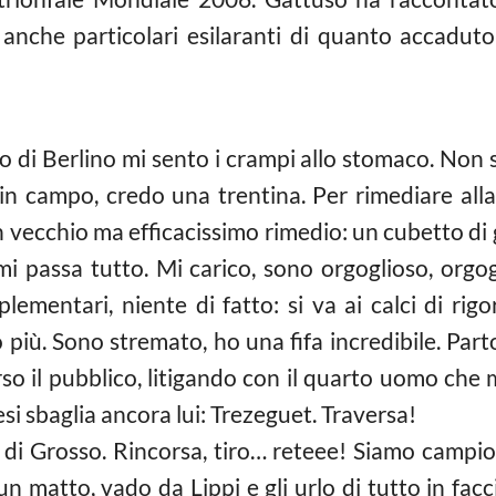
 anche particolari esilaranti di quanto accaduto
io di Berlino mi sento i crampi allo stomaco. Non 
n campo, credo una trentina. Per rimediare alla
n vecchio ma efficacissimo rimedio: un cubetto di 
i passa tutto. Mi carico, sono orgoglioso, orgog
ementari, niente di fatto: si va ai calci di rigor
più. Sono stremato, ho una fifa incredibile. Parton
so il pubblico, litigando con il quarto uomo che mi
esi sbaglia ancora lui: Trezeguet. Traversa!
llo di Grosso. Rincorsa, tiro… reteee! Siamo camp
n matto, vado da Lippi e gli urlo di tutto in fa