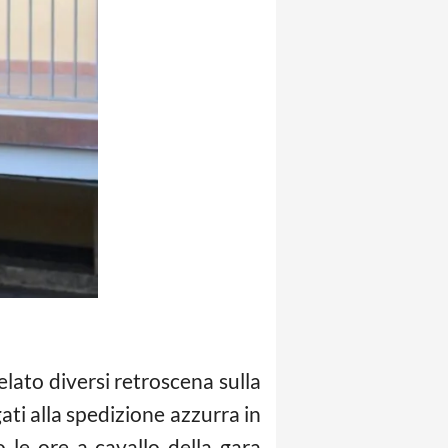
lato diversi retroscena sulla
ati alla spedizione azzurra in
le ore a cavallo della gara