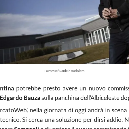
LaPresse/Daniele Badolato
ntina
potrebbe presto avere un nuovo commissa
Edgardo Bauza
sulla panchina dell’Albiceleste dopo
catoWeb’, nella giornata di oggi andrà in scena u
 tecnico. Si cerca una soluzione per dirsi addio. 
incere
Sampaoli
a diventare il nuovo commissario 