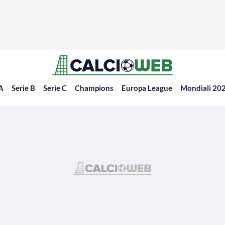
 A
Serie B
Serie C
Champions
Europa League
Mondiali 20