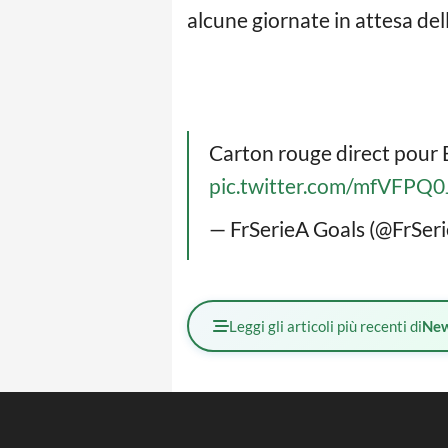
alcune giornate in attesa del
Carton rouge direct pour B
pic.twitter.com/mfVFPQ0
— FrSerieA Goals (@FrSer
Leggi gli articoli più recenti di
Ne