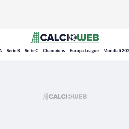
 A
Serie B
Serie C
Champions
Europa League
Mondiali 20