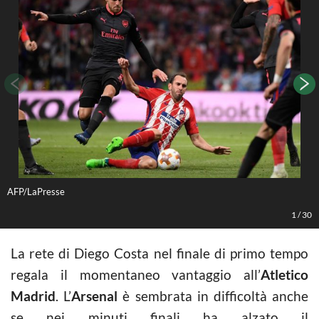
AFP/LaPresse
A
1
/
30
La rete di Diego Costa nel finale di primo tempo
regala il momentaneo vantaggio all’
Atletico
Madrid
. L’
Arsenal
è sembrata in difficoltà anche
se nei minuti finali ha alzato il