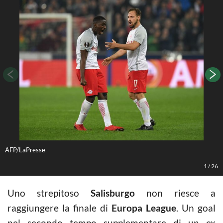
AFP/LaPresse
S
1
/
26
Uno strepitoso
Salisburgo
non riesce a
raggiungere la finale di
Europa League
. Un goal
nel secondo tempo supplementare di un ex