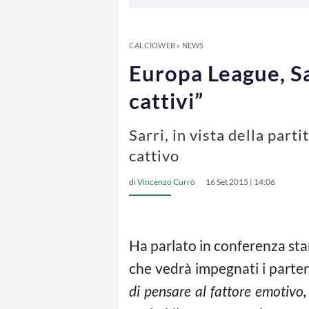
CALCIOWEB
»
NEWS
Europa League, Sa
cattivi”
Sarri, in vista della part
cattivo
di
Vincenzo Currò
16 Set 2015 | 14:06
Ha parlato in conferenza s
che vedrà impegnati i parten
di pensare al fattore emotivo