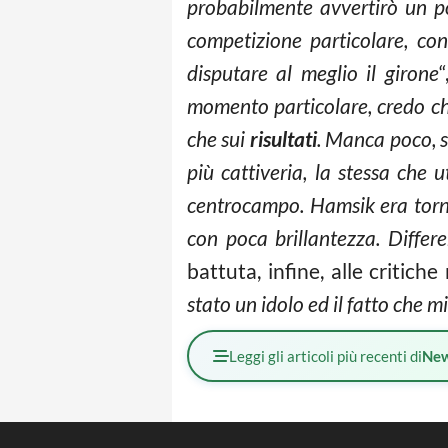
probabilmente avvertirò un p
competizione particolare, co
disputare al meglio il girone
“
momento particolare, credo che
che sui
risultati
. Manca poco, 
più cattiveria, la stessa che
centrocampo. Hamsik era tornat
con poca brillantezza. Differ
battuta, infine, alle critich
stato un idolo ed il fatto che m
Leggi gli articoli più recenti di
Ne