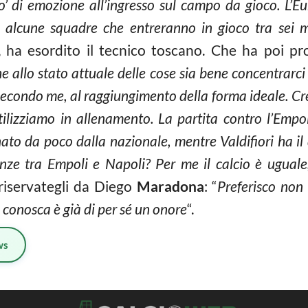
o’ di emozione all’ingresso sul campo da gioco. L
n alcune squadre che entreranno in gioco tra sei 
, ha esordito il tecnico toscano. Che ha poi pr
 allo stato attuale delle cose sia bene concentrarci
secondo me, al raggiungimento della forma ideale. Cr
 utilizziamo in allenamento. La partita contro l’Emp
o da poco dalla nazionale, mentre Valdifiori ha il d
enze tra Empoli e Napoli? Per me il calcio è uguale
e riservategli da Diego
Maradona
: “
Preferisco non
i conosca è già di per sé un onore
“.
ws