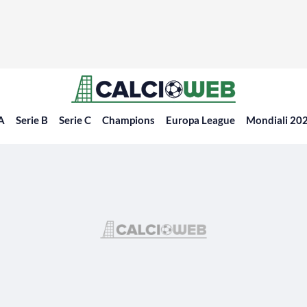
 A
Serie B
Serie C
Champions
Europa League
Mondiali 20