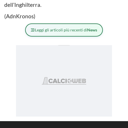
dell’Inghilterra.
(AdnKronos)
Leggi gli articoli più recenti di
News