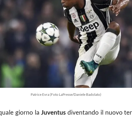
Patrice Evra (Foto LaPresse/Daniele Badolato)
quale giorno la
Juventus
diventando il nuovo terz