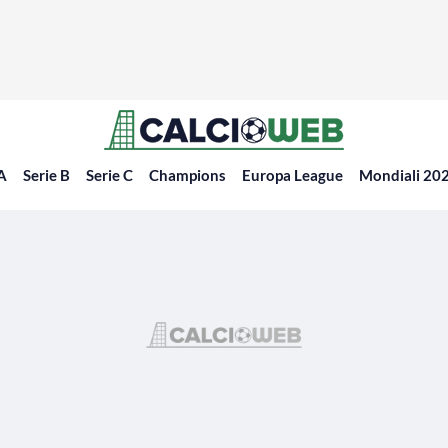
 A
Serie B
Serie C
Champions
Europa League
Mondiali 20