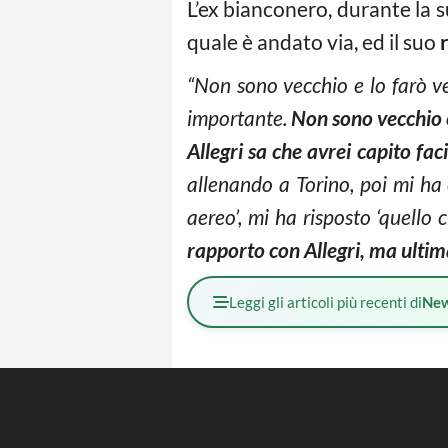
L’ex bianconero, durante la s
quale è andato via, ed il suo
“Non sono vecchio e lo farò v
importante.
Non sono vecchio e
Allegri sa che avrei capito fa
allenando a Torino, poi mi ha
aereo’, mi ha risposto ‘quello 
rapporto con Allegri, ma ult
Leggi gli articoli più recenti di
Ne