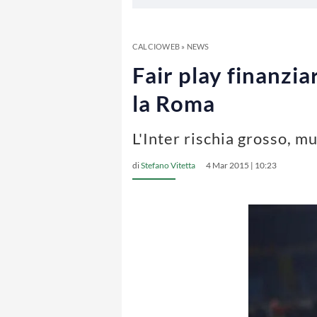
CALCIOWEB
»
NEWS
Fair play finanziar
la Roma
L'Inter rischia grosso, m
di
Stefano Vitetta
4 Mar 2015 | 10:23