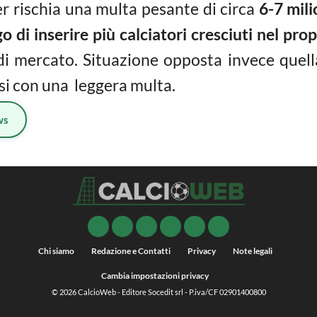
er rischia una multa pesante di circa
6-7 mili
o di inserire più calciatori cresciuti nel prop
 di mercato. Situazione opposta invece quel
i con una leggera multa.
ws
Chi siamo
Redazione e Contatti
Privacy
Note legali
Cambia impostazioni privacy
© 2026
CalcioWeb
- Editore Socedit srl - P.iva/CF 02901400800