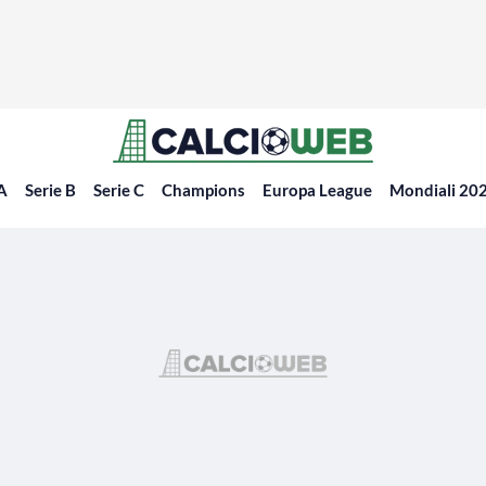
 A
Serie B
Serie C
Champions
Europa League
Mondiali 20