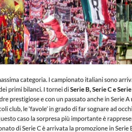
assima categoria. I campionato italiani sono arriva
i primi bilanci. I tornei di
Serie B, Serie C e Seri
re prestigiose e con un passato anche in Serie A ma
i club, le ‘favole’ in grado di far sognare ad occhi 
questo caso la sorpresa più importante è rappres
nato di Serie C è arrivata la promozione in Serie B