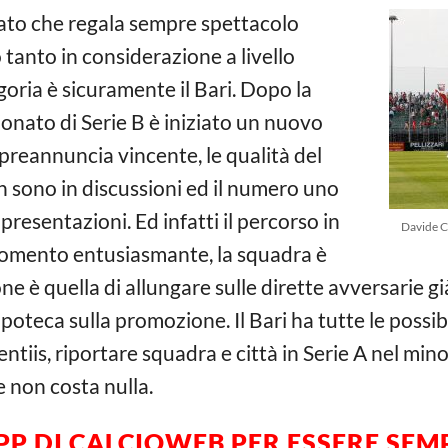
nato che regala sempre spettacolo
anto in considerazione a livello
goria è sicuramente il Bari. Dopo la
onato di Serie B è iniziato un nuovo
 preannuncia vincente, le qualità del
 sono in discussioni ed il numero uno
presentazioni. Ed infatti il percorso in
Davide C
momento entusiasmante, la squadra è
ne è quella di allungare sulle dirette avversarie gi
oteca sulla promozione. Il Bari ha tutte le possibi
entiis, riportare squadra e città in Serie A nel min
 non costa nulla.
PP DI CALCIOWEB PER ESSERE SE