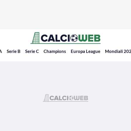
 A
Serie B
Serie C
Champions
Europa League
Mondiali 20